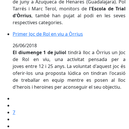
de juny a Azuqueca de Henares (Guadalajara). Pol
Tarrés i Marc Terol, monitors de
l'Escola de Trial
d'Òrrius
, també han pujat al podi en les seves
respectives categories.
Primer Joc de Rol en viu a Òrrius
Primer Joc de Rol en viu a Òrrius
26/06/2018
El diumenge 1 de juliol
tindrà lloc a Òrrius un Joc
de Rol en viu, una activitat pensada per a
joves entre 12 i 25 anys. La voluntat d'aquest joc és
oferir-los una proposta lúdica on tindran l'ocasió
de treballar en equip mentre es posen al lloc
d'herois i heroines per aconseguir el seu objectiu.
7