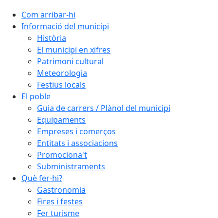
Com arribar-hi
Informació del municipi
Història
El municipi en xifres
Patrimoni cultural
Meteorologia
Festius locals
El poble
Guia de carrers / Plànol del municipi
Equipaments
Empreses i comerços
Entitats i associacions
Promociona't
Subministraments
Què fer-hi?
Gastronomia
Fires i festes
Fer turisme