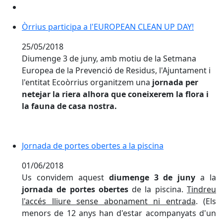
Òrrius participa a l'EUROPEAN CLEAN UP DAY!
Òrrius participa a l'EUROPEAN CLEAN UP DAY!
25/05/2018
Diumenge 3 de juny, amb motiu de la Setmana
Europea de la Prevenció de Residus, l'Ajuntament i
l'entitat Ecoòrrius organitzem una
jornada per
netejar la riera alhora que coneixerem la flora i
la fauna de casa nostra.
Jornada de portes obertes a la piscina
Jornada de portes obertes a la piscina
01/06/2018
Us convidem aquest
diumenge 3 de juny
a la
jornada de portes obertes
de la piscina.
Tindreu
l'accés lliure sense abonament ni entrada
. (Els
menors de 12 anys han d'estar acompanyats d'un