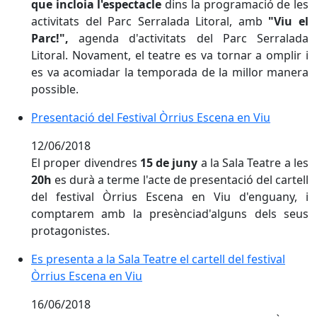
que incloia l'espectacle
dins la programació de les
activitats del Parc Serralada Litoral, amb
"Viu el
Parc!",
agenda d'activitats del Parc Serralada
Litoral. Novament, el teatre es va tornar a omplir i
es va acomiadar la temporada de la millor manera
possible.
Presentació del Festival Òrrius Escena en Viu
Presentació del Festival Òrrius Escena en Viu
12/06/2018
El proper divendres
15 de juny
a la Sala Teatre a les
20h
es durà a terme l'acte de presentació del cartell
del festival Òrrius Escena en Viu d'enguany, i
comptarem amb la presènciad'alguns dels seus
protagonistes.
Es presenta a la Sala Teatre el cartell del festival Òrr
Es presenta a la Sala Teatre el cartell del festival
Òrrius Escena en Viu
16/06/2018