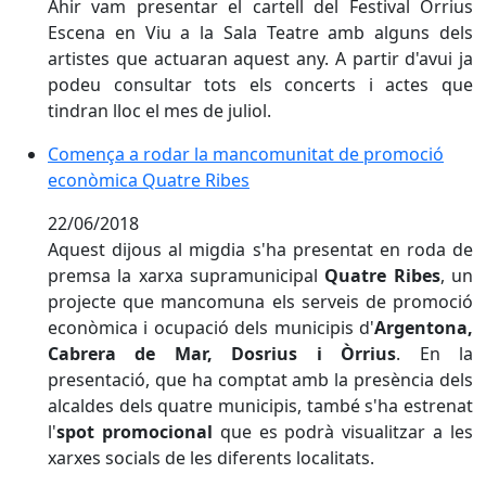
Ahir vam presentar el cartell del Festival Òrrius
Escena en Viu a la Sala Teatre amb alguns dels
artistes que actuaran aquest any. A partir d'avui ja
podeu consultar tots els concerts i actes que
tindran lloc el mes de juliol.
Comença a rodar la mancomunitat de promoció econ
Comença a rodar la mancomunitat de promoció
econòmica Quatre Ribes
22/06/2018
Aquest dijous al migdia s'ha presentat en roda de
premsa la xarxa supramunicipal
Quatre Ribes
, un
projecte que mancomuna els serveis de promoció
econòmica i ocupació dels municipis d'
Argentona,
Cabrera de Mar, Dosrius i Òrrius
. En la
presentació, que ha comptat amb la presència dels
alcaldes dels quatre municipis, també s'ha estrenat
l'
spot promocional
que es podrà visualitzar a les
xarxes socials de les diferents localitats.