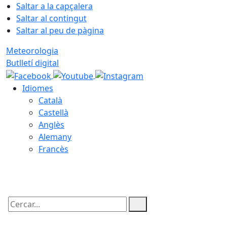
Saltar a la capçalera
Saltar al contingut
Saltar al peu de pàgina
Meteorologia
Butlletí digital
Idiomes
Català
Castellà
Anglès
Alemany
Francès
06.08.2026 | 09:40
Cercar: