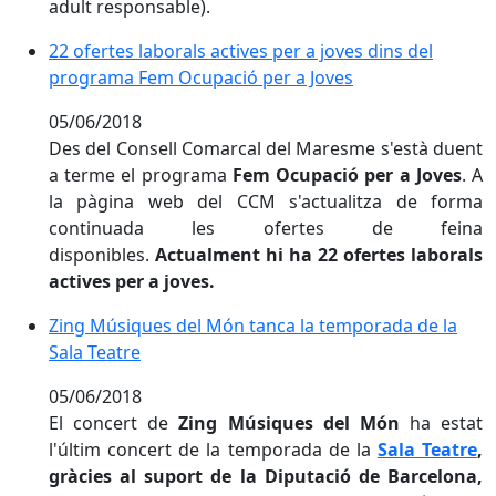
adult responsable).
22 ofertes laborals actives per a joves dins del prog
22 ofertes laborals actives per a joves dins del
programa Fem Ocupació per a Joves
05/06/2018
Des del Consell Comarcal del Maresme s'està duent
a terme el programa
Fem Ocupació per a Joves
. A
la pàgina web del CCM s'actualitza de forma
continuada les ofertes de feina
disponibles.
Actualment hi ha 22 ofertes laborals
actives per a joves.
Zing Músiques del Món tanca la temporada de la Sala
Zing Músiques del Món tanca la temporada de la
Sala Teatre
05/06/2018
El concert de
Zing Músiques del Món
ha estat
l'últim concert de la temporada de la
Sala Teatre
,
gràcies al suport de la Diputació de Barcelona,