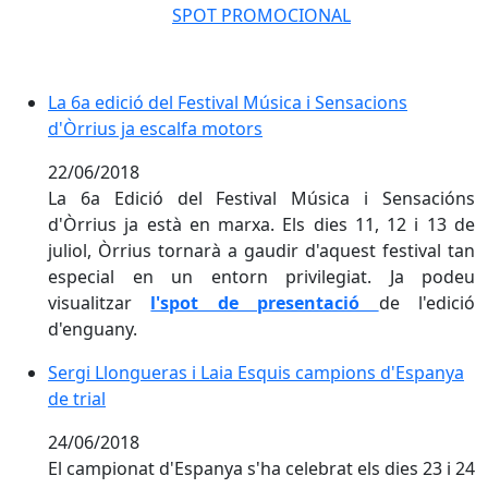
SPOT PROMOCIONAL
La 6a edició del Festival Música i Sensacions d'Òrrius
La 6a edició del Festival Música i Sensacions
d'Òrrius ja escalfa motors
22/06/2018
La 6a Edició del Festival Música i Sensacións
d'Òrrius ja està en marxa. Els dies 11, 12 i 13 de
juliol, Òrrius tornarà a gaudir d'aquest festival tan
especial en un entorn privilegiat. Ja podeu
visualitzar
l'spot de presentació
de l'edició
d'enguany.
Sergi Llongueras i Laia Esquis campions d'Espanya de 
Sergi Llongueras i Laia Esquis campions d'Espanya
de trial
24/06/2018
El campionat d'Espanya s'ha celebrat els dies 23 i 24