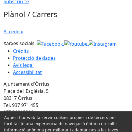
Subscriu-te
Plànol / Carrers
Accedeix
Xarxes socials:
Crèdits
Protecció de dades
Avís legal
Accessibilitat
Ajuntament d'Òrrius
Plaça de l'Església, 5
08317 Òrrius
Tel. 937 971 455
NIF P0815200A
Aquest lloc web fa servir cookies pròpies i de tercers per
facilitar-te una experiència de navegació òptima i recollir
Amb la col·laboració de:
informació anònima per millorar i adaptar-nos a les teves