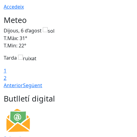
Accedeix
Meteo
Dijous, 6 d’agost
D
T.Màx: 31°
T
T.Min: 22°
T
Tarda
1
2
Anterior
Següent
Butlletí digital