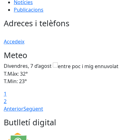
Notícies
Publicacions
Adreces i telèfons
Accedeix
Meteo
Divendres, 7 d’agost
D
T.Màx: 32°
T
T.Min: 23°
T
1
2
Anterior
Següent
Butlletí digital