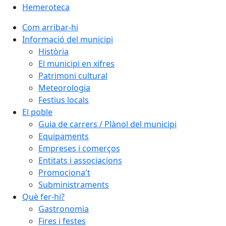
Hemeroteca
Com arribar-hi
Informació del municipi
Història
El municipi en xifres
Patrimoni cultural
Meteorologia
Festius locals
El poble
Guia de carrers / Plànol del municipi
Equipaments
Empreses i comerços
Entitats i associacions
Promociona't
Subministraments
Què fer-hi?
Gastronomia
Fires i festes