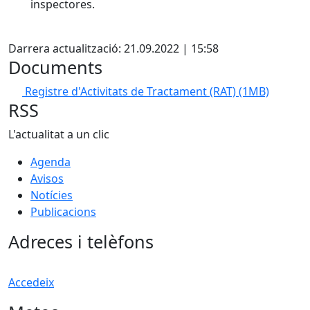
inspectores.
Facebook
Darrera actualització: 21.09.2022 | 15:58
Documents
Registre d'Activitats de Tractament (RAT)
(1MB)
RSS
L'actualitat a un clic
Agenda
Avisos
Notícies
Publicacions
Adreces i telèfons
Accedeix