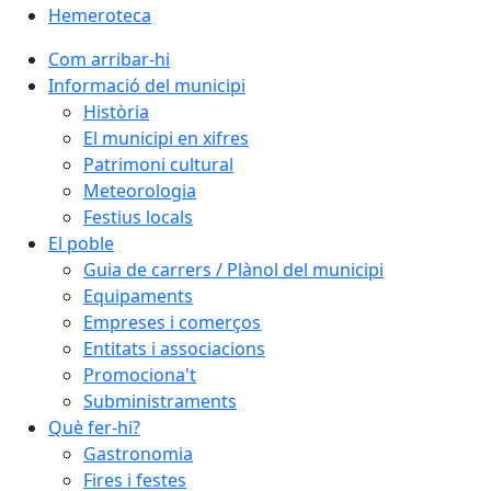
Hemeroteca
Com arribar-hi
Informació del municipi
Història
El municipi en xifres
Patrimoni cultural
Meteorologia
Festius locals
El poble
Guia de carrers / Plànol del municipi
Equipaments
Empreses i comerços
Entitats i associacions
Promociona't
Subministraments
Què fer-hi?
Gastronomia
Fires i festes