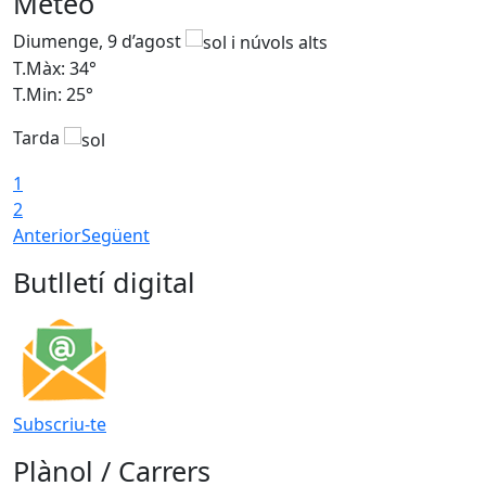
Meteo
Diumenge, 9 d’agost
D
T.Màx: 34°
T
T.Min: 25°
T
Tarda
T
1
2
Anterior
Següent
Butlletí digital
Subscriu-te
Plànol / Carrers