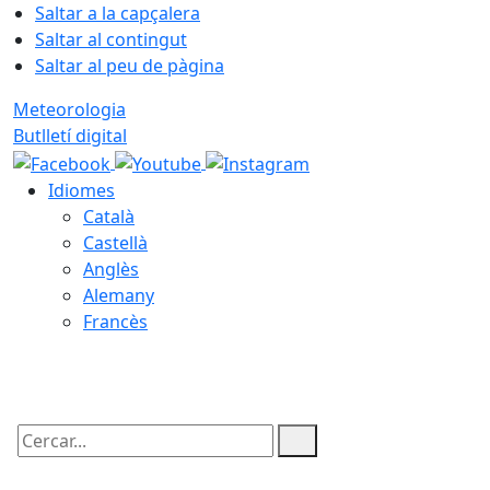
Saltar a la capçalera
Saltar al contingut
Saltar al peu de pàgina
Meteorologia
Butlletí digital
Idiomes
Català
Castellà
Anglès
Alemany
Francès
09.08.2026 | 08:05
Cercar: