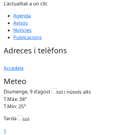
L'actualitat a un clic
Agenda
Avisos
Notícies
Publicacions
Adreces i telèfons
Accedeix
Meteo
Diumenge, 9 d’agost
D
T.Màx: 34°
T
T.Min: 25°
T
Tarda
T
1