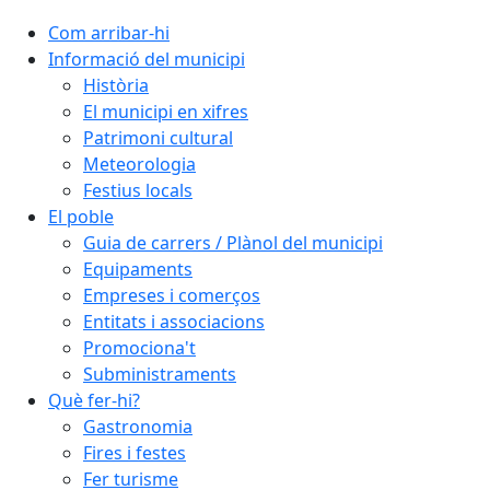
Com arribar-hi
Informació del municipi
Història
El municipi en xifres
Patrimoni cultural
Meteorologia
Festius locals
El poble
Guia de carrers / Plànol del municipi
Equipaments
Empreses i comerços
Entitats i associacions
Promociona't
Subministraments
Què fer-hi?
Gastronomia
Fires i festes
Fer turisme