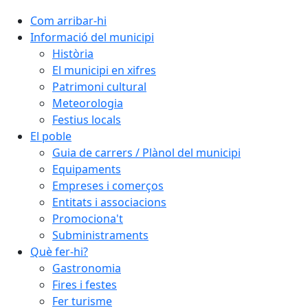
Com arribar-hi
Informació del municipi
Història
El municipi en xifres
Patrimoni cultural
Meteorologia
Festius locals
El poble
Guia de carrers / Plànol del municipi
Equipaments
Empreses i comerços
Entitats i associacions
Promociona't
Subministraments
Què fer-hi?
Gastronomia
Fires i festes
Fer turisme