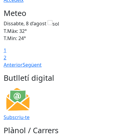
Meteo
Dissabte, 8 d’agost
D
T.Màx: 32°
T
T.Min: 24°
T
1
2
Anterior
Següent
Butlletí digital
Subscriu-te
Plànol / Carrers