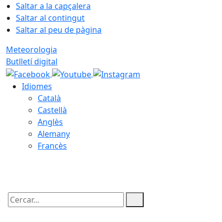
Saltar a la capçalera
Saltar al contingut
Saltar al peu de pàgina
Meteorologia
Butlletí digital
Idiomes
Català
Castellà
Anglès
Alemany
Francès
08.08.2026 | 10:43
Cercar: