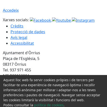
Accedeix
Xarxes socials:
Crèdits
Protecció de dades
Avís legal
Accessibilitat
Ajuntament d'Òrrius
Plaça de l'Església, 5
08317 Òrrius
Tel. 937 971 455
NIF P0815200A
Aquest lloc web fa servir cookies pròpies i de tercers per
facilitar-te una experiència de navegació òptima i recollir
Amb la col·laboració de:
informació anònima per millorar i adaptar-nos a les teves
preferències i pautes de navegació. Navegar sense acceptar
les cookies limitarà la visibilitat i funcions del web.
Podeu consultar la
política de cookies
.