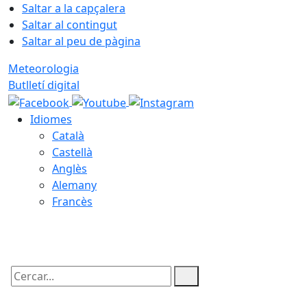
Saltar a la capçalera
Saltar al contingut
Saltar al peu de pàgina
Meteorologia
Butlletí digital
Idiomes
Català
Castellà
Anglès
Alemany
Francès
06.08.2026 | 19:30
Cercar: