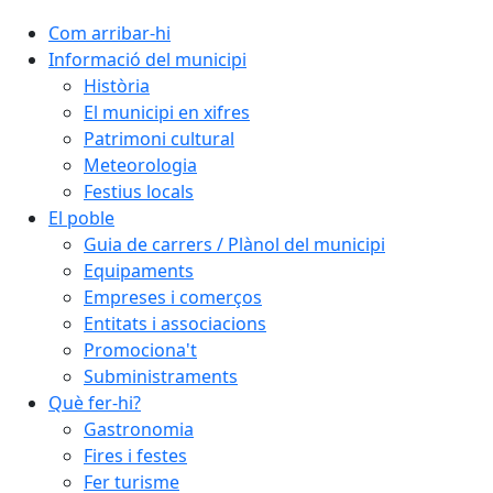
Com arribar-hi
Informació del municipi
Història
El municipi en xifres
Patrimoni cultural
Meteorologia
Festius locals
El poble
Guia de carrers / Plànol del municipi
Equipaments
Empreses i comerços
Entitats i associacions
Promociona't
Subministraments
Què fer-hi?
Gastronomia
Fires i festes
Fer turisme