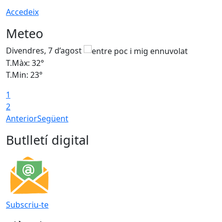
Accedeix
Meteo
Divendres, 7 d’agost
D
T.Màx: 32°
T
T.Min: 23°
T
1
2
Anterior
Següent
Butlletí digital
Subscriu-te