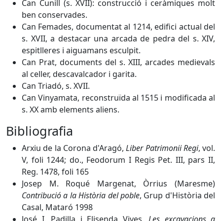
Can Cunill (s. XVII): construcció i ceràmiques molt
ben conservades.
Can Femades, documentat al 1214, edifici actual del
s. XVII, a destacar una arcada de pedra del s. XIV,
espitlleres i aiguamans esculpit.
Can Prat, documents del s. XIII, arcades medievals
al celler, descavalcador i garita.
Can Triadó, s. XVII.
Can Vinyamata, reconstruïda al 1515 i modificada al
s. XX amb elements aliens.
Bibliografia
Arxiu de la Corona d'Aragó,
Liber Patrimonii Regi
, vol.
V, foli 1244; do., Feodorum I Regis Pet. III, pars II,
Reg. 1478, foli 165
Josep M. Roqué Margenat, Òrrius (Maresme)
Contribució a la Història del poble
, Grup d'Història del
Casal, Mataró 1998
José I. Padilla i Elisenda Vives,
Les excavacions a