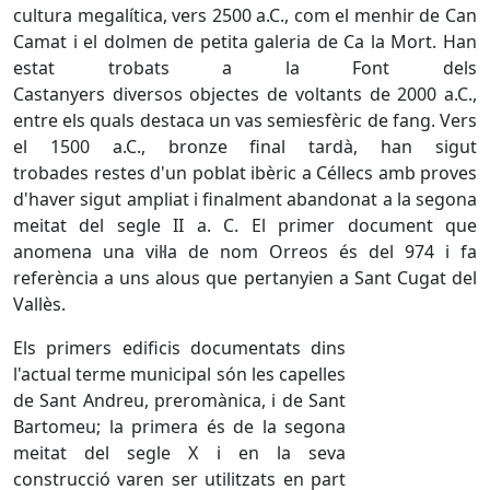
cultura megalítica, vers 2500 a.C., com el menhir de Can
Camat i el dolmen de petita galeria de Ca la Mort. Han
estat trobats a la Font dels
Castanyers diversos objectes de voltants de 2000 a.C.,
entre els quals destaca un vas semiesfèric de fang. Vers
el 1500 a.C., bronze final tardà, han sigut
trobades restes d'un poblat ibèric a Céllecs amb proves
d'haver sigut ampliat i finalment abandonat a la segona
meitat del segle II a. C. El primer document que
anomena una vil·la de nom Orreos és del 974 i fa
referència a uns alous que pertanyien a Sant Cugat del
Vallès.
Els primers edificis documentats dins
l'actual terme municipal són les capelles
de Sant Andreu, preromànica, i de Sant
Bartomeu; la primera és de la segona
meitat del segle X i en la seva
construcció varen ser utilitzats en part