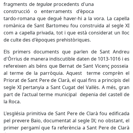
fragments de
tegulae
procedents d'una
construcció o enterraments d'època
tardo-romana que degué haver-hi a la vora. La capella
romànica de Sant Bartomeu fou construïda al segle XI
com a capella privada, tot i que està considerat un lloc
de culte des d'èpoques prehistòriques.
Els primers documents que parlen de Sant Andreu
d'Òrrius de manera indiscutible daten de 1013-1016 i es
refereixen als béns que Bernat de Sant Vicenç posseïa
al terme de la parròquia. Aquest terme comprèn el
Priorat de Sant Pere de Clarà, el qual fins a principis del
segle XI pertanyia a Sant Cugat del Vallès. A més, gran
part de l'actual terme municipal depenia del castell de
la Roca.
L'església primitiva de Sant Pere de Clarà fou edificada
pel prevere Baio, documentat al segle IX; no obstant, el
primer pergamí que fa referència a Sant Pere de Clarà