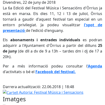
Divendres, 22 de juny de 2018
La 6a Edició del Festival Música i Sensacións d'Òrrius ja
està en marxa. Els dies 11, 12 i 13 de juliol, Òrrius
tornarà a gaudir d'aquest festival tan especial en un
entorn privilegiat. Ja podeu visualitzar
l'spot de
presentació
de l'edició d'enguany.
Els
abonaments i entrades individuals
es podran
adquirir a l'Ajuntament d'Òrrius a partir del dilluns
25
de juny
(de dll a dv de 9 a 13h – tardes dm i dj de 17 a
20h).
Per a més informació podeu consultar l
'Agenda
d'activitats o bé el
Facebook del festival.
Facebook
Darrera actualització: 22.06.2018 | 18:48
Cartell
Autoria: Festival Música i Sensacions
Imatges