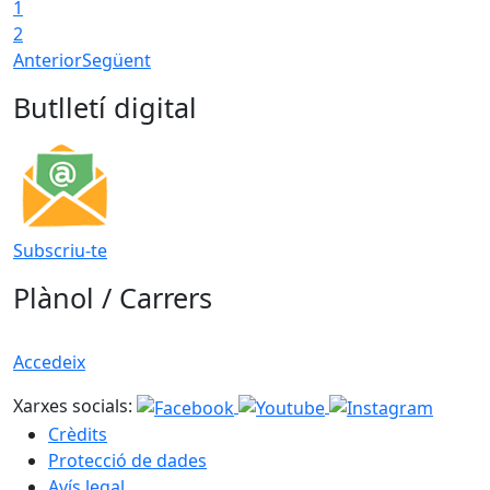
1
2
Anterior
Següent
Butlletí digital
Subscriu-te
Plànol / Carrers
Accedeix
Xarxes socials:
Crèdits
Protecció de dades
Avís legal