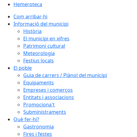
Hemeroteca
Com arribar-hi
Informació del municipi
Història
El municipi en xifres
Patrimoni cultural
Meteorologia
Festius locals
El poble
Guia de carrers / Plànol del municipi
Equipaments
Empreses i comerços
Entitats i associacions
Promociona't
Subministraments
Què fer-hi?
Gastronomia
Fires i festes