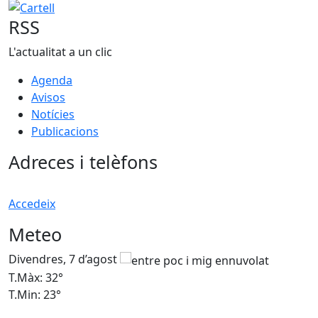
Cartell
RSS
L'actualitat a un clic
Agenda
Avisos
Notícies
Publicacions
Adreces i telèfons
Accedeix
Meteo
Divendres, 7 d’agost
D
T.Màx: 32°
T
T.Min: 23°
T