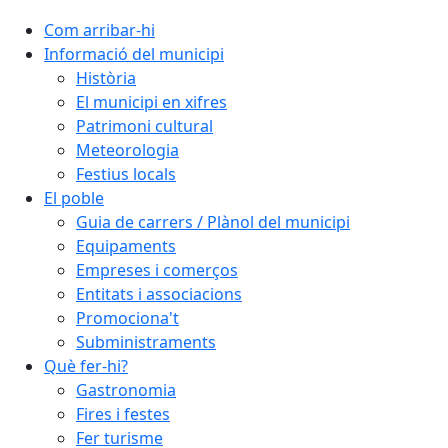
Com arribar-hi
Informació del municipi
Història
El municipi en xifres
Patrimoni cultural
Meteorologia
Festius locals
El poble
Guia de carrers / Plànol del municipi
Equipaments
Empreses i comerços
Entitats i associacions
Promociona't
Subministraments
Què fer-hi?
Gastronomia
Fires i festes
Fer turisme