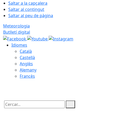
Saltar a la capçalera
Saltar al contingut
Saltar al peu de pàgina
Meteorologia
Butlletí digital
Idiomes
Català
Castellà
Anglès
Alemany
Francès
06.08.2026 | 22:33
Cercar: