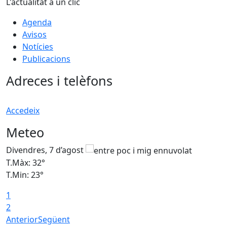
L'actualitat a un clic
Agenda
Avisos
Notícies
Publicacions
Adreces i telèfons
Accedeix
Meteo
Divendres, 7 d’agost
D
T.Màx: 32°
T
T.Min: 23°
T
1
2
Anterior
Següent