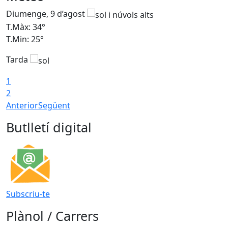
Diumenge, 9 d’agost
D
T.Màx: 34°
T
T.Min: 25°
T
Tarda
T
1
2
Anterior
Següent
Butlletí digital
Subscriu-te
Plànol / Carrers