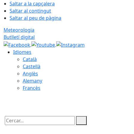
Saltar a la capçalera
Saltar al contingut
Saltar al peu de pàgina
Meteorologia
Butlletí digital
Idiomes
Català
Castellà
Anglès
Alemany
Francès
08.08.2026 | 15:26
Cercar: