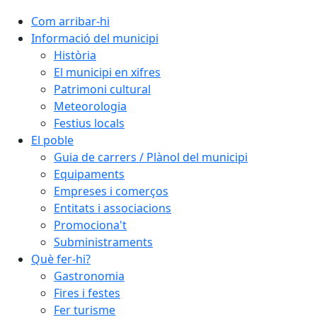
Com arribar-hi
Informació del municipi
Història
El municipi en xifres
Patrimoni cultural
Meteorologia
Festius locals
El poble
Guia de carrers / Plànol del municipi
Equipaments
Empreses i comerços
Entitats i associacions
Promociona't
Subministraments
Què fer-hi?
Gastronomia
Fires i festes
Fer turisme