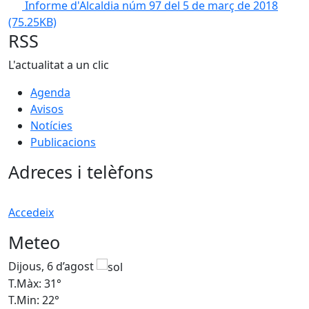
Informe d'Alcaldia núm 97 del 5 de març de 2018
(75.25KB)
RSS
L'actualitat a un clic
Agenda
Avisos
Notícies
Publicacions
Adreces i telèfons
Accedeix
Meteo
Dijous, 6 d’agost
D
T.Màx: 31°
T
T.Min: 22°
T