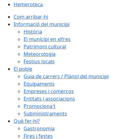
Hemeroteca
Com arribar-hi
Informació del municipi
Història
El municipi en xifres
Patrimoni cultural
Meteorologia
Festius locals
El poble
Guia de carrers / Plànol del municipi
Equipaments
Empreses i comerços
Entitats i associacions
Promociona't
Subministraments
Què fer-hi?
Gastronomia
Fires i festes