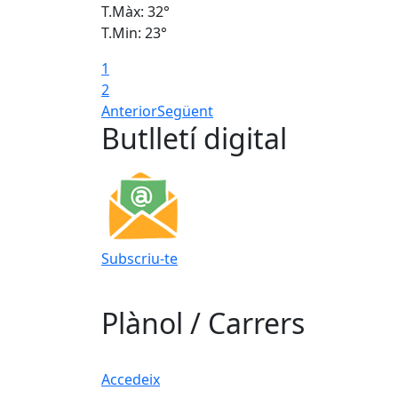
T.Màx: 32°
T.Min: 23°
1
2
Anterior
Següent
Butlletí digital
Subscriu-te
Plànol / Carrers
Accedeix