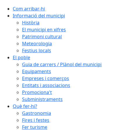
Com arribar-hi
Informació del municipi
Història
El municipi en xifres
Patrimoni cultural
Meteorologia
Festius locals
El poble
Guia de carrers / Plànol del municipi
Equipaments
Empreses i comerços
Entitats i associacions
Promociona't
Subministraments
Què fer-hi?
Gastronomia
Fires i festes
Fer turisme