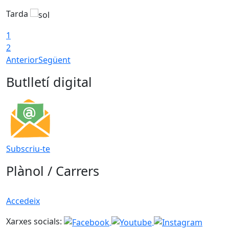
Tarda
T
1
2
Anterior
Següent
Butlletí digital
Subscriu-te
Plànol / Carrers
Accedeix
Xarxes socials: