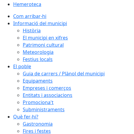
Hemeroteca
Com arribar-hi
Informació del municipi
Història
El municipi en xifres
Patrimoni cultural
Meteorologia
Festius locals
El poble
Guia de carrers / Plànol del municipi
Equipaments
Empreses i comerços
Entitats i associacions
Promociona't
Subministraments
Què fer-hi?
Gastronomia
Fires i festes