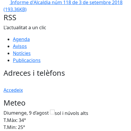
Informe d'Alcaldia núm 118 de 3 de setembre 2018
(193.36KB)
RSS
L'actualitat a un clic
Agenda
Avisos
Notícies
Publicacions
Adreces i telèfons
Accedeix
Meteo
Diumenge, 9 d’agost
D
T.Màx: 34°
T
T.Min: 25°
T