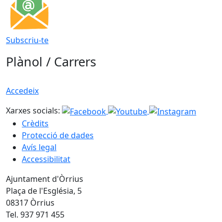
Subscriu-te
Plànol / Carrers
Accedeix
Xarxes socials:
Crèdits
Protecció de dades
Avís legal
Accessibilitat
Ajuntament d'Òrrius
Plaça de l'Església, 5
08317 Òrrius
Tel. 937 971 455