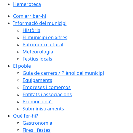
Hemeroteca
Com arribar-hi
Informació del municipi
Història
El municipi en xifres
Patrimoni cultural
Meteorologia
Festius locals
El poble
Guia de carrers / Plànol del municipi
Equipaments
Empreses i comerços
Entitats i associacions
Promociona't
Subministraments
Què fer-hi?
Gastronomia
Fires i festes