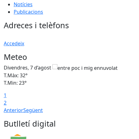
Notícies
Publicacions
Adreces i telèfons
Accedeix
Meteo
Divendres, 7 d’agost
D
T.Màx: 32°
T
T.Min: 23°
T
1
2
Anterior
Següent
Butlletí digital