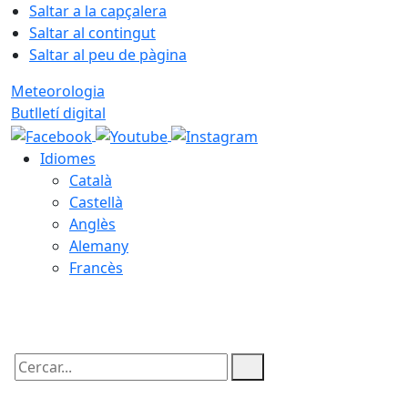
Saltar a la capçalera
Saltar al contingut
Saltar al peu de pàgina
Meteorologia
Butlletí digital
Idiomes
Català
Castellà
Anglès
Alemany
Francès
07.08.2026 | 13:25
Cercar: