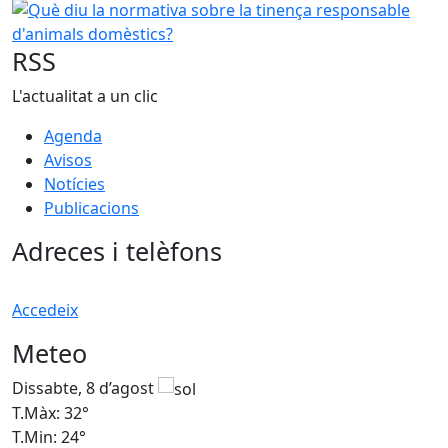
Què diu la normativa sobre la tinença responsable d'ani
RSS
L'actualitat a un clic
Agenda
Avisos
Notícies
Publicacions
Adreces i telèfons
Accedeix
Meteo
Dissabte, 8 d’agost
D
T.Màx: 32°
T
T.Min: 24°
T