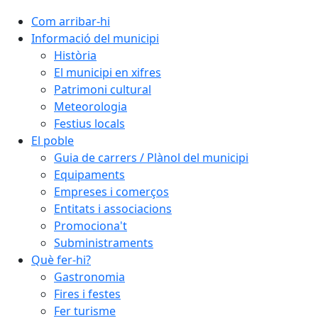
Com arribar-hi
Informació del municipi
Història
El municipi en xifres
Patrimoni cultural
Meteorologia
Festius locals
El poble
Guia de carrers / Plànol del municipi
Equipaments
Empreses i comerços
Entitats i associacions
Promociona't
Subministraments
Què fer-hi?
Gastronomia
Fires i festes
Fer turisme