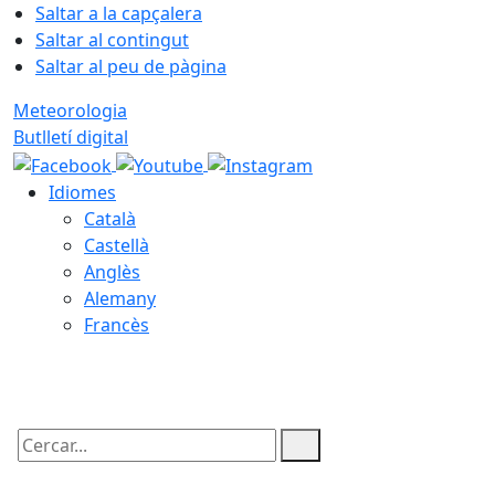
Saltar a la capçalera
Saltar al contingut
Saltar al peu de pàgina
Meteorologia
Butlletí digital
Idiomes
Català
Castellà
Anglès
Alemany
Francès
10.08.2026 | 07:15
Cercar: