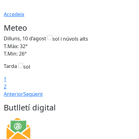
Accedeix
Meteo
Dilluns, 10 d’agost
D
T.Màx: 32°
T
T.Min: 26°
T
Tarda
T
1
2
Anterior
Següent
Butlletí digital