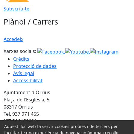
Subscriu-te
Plànol / Carrers
Accedeix
Xarxes socials:
Crèdits
Protecció de dades
Avís legal
Accessibilitat
Ajuntament d'Òrrius
Plaça de l'Església, 5
08317 Òrrius
Tel. 937 971 455
NIF P0815200A
Aquest lloc web fa servir cookies pròpies i de tercers per
facilitar-te una experiència de navegació òptima i recollir
Amb la col·laboració de: