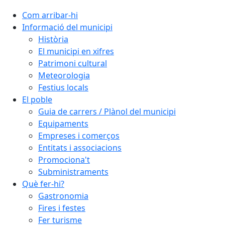
Com arribar-hi
Informació del municipi
Història
El municipi en xifres
Patrimoni cultural
Meteorologia
Festius locals
El poble
Guia de carrers / Plànol del municipi
Equipaments
Empreses i comerços
Entitats i associacions
Promociona't
Subministraments
Què fer-hi?
Gastronomia
Fires i festes
Fer turisme