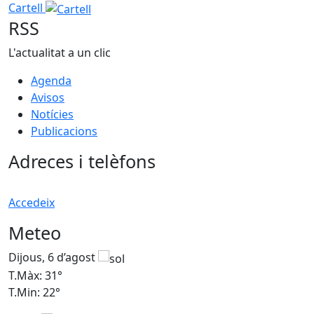
Cartell
RSS
L'actualitat a un clic
Agenda
Avisos
Notícies
Publicacions
Adreces i telèfons
Accedeix
Meteo
Dijous, 6 d’agost
D
T.Màx: 31°
T
T.Min: 22°
T