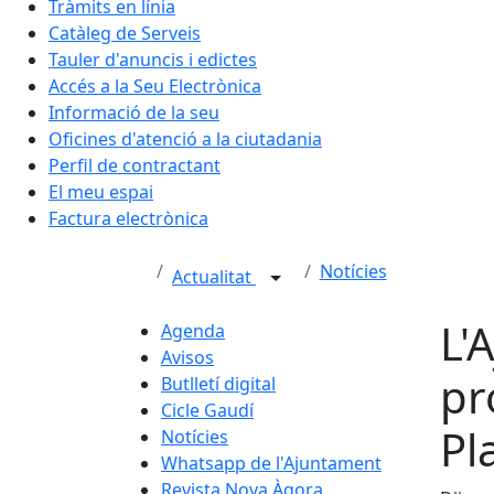
Tràmits en línia
Catàleg de Serveis
Tauler d'anuncis i edictes
Accés a la Seu Electrònica
Informació de la seu
Oficines d'atenció a la ciutadania
Perfil de contractant
El meu espai
Factura electrònica
Notícies
Actualitat
L'
Agenda
Avisos
pr
Butlletí digital
Cicle Gaudí
Pl
Notícies
Whatsapp de l'Ajuntament
Revista Nova Àgora