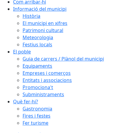
Com arribar-hi
Informació del municipi
Història
El municipi en xifres
Patrimoni cultural
Meteorologia
Festius locals
El poble
Guia de carrers / Plànol del municipi
Equipaments
Empreses i comerços
Entitats i associacions
Promociona't
Subministraments
Què fer-hi?
Gastronomia
Fires i festes
Fer turisme