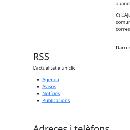
abando
C) L'A
comuni
corres
Fac
Darrer
RSS
L'actualitat a un clic
Agenda
Avisos
Notícies
Publicacions
Adreces i telèfons