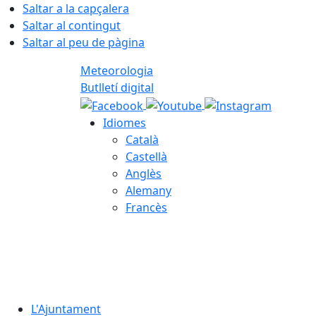
Saltar a la capçalera
Saltar al contingut
Saltar al peu de pàgina
Meteorologia
Butlletí digital
Idiomes
Català
Castellà
Anglès
Alemany
Francès
09.08.2026 | 07:27
L'Ajuntament