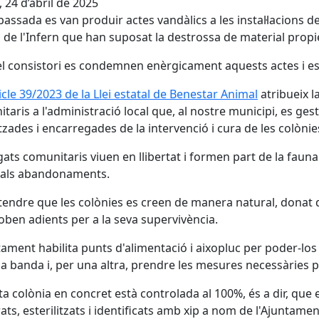
, 24 d’abril de 2025
 passada es van produir actes vandàlics a les instal·lacions 
a de l'Infern que han suposat la destrossa de material propi
l consistori es condemnen enèrgicament aquests actes i es
ticle 39/2023 de la Llei estatal de Benestar Animal
atribueix l
taris a l'administració local que, al nostre municipi, es g
tzades i encarregades de la intervenció i cura de les colònie
 gats comunitaris viuen en llibertat i formen part de la fau
 als abandonaments.
tendre que les colònies es creen de manera natural, donat qu
oben adients per a la seva supervivència.
tament habilita punts d'alimentació i aixopluc per poder-los 
a banda i, per una altra, prendre les mesures necessàries p
a colònia en concret està controlada al 100%, és a dir, que e
ats, esterilitzats i identificats amb xip a nom de l'Ajuntame