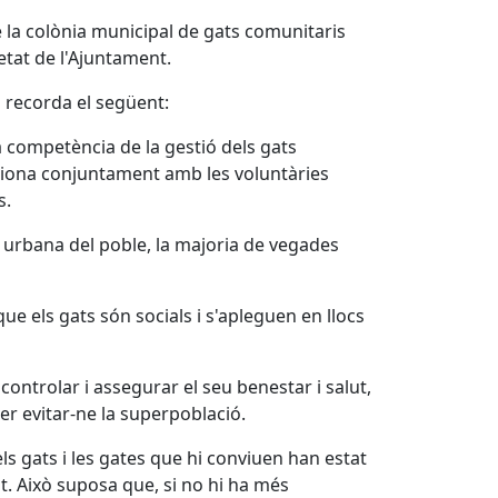
de la colònia municipal de gats comunitaris
etat de l'Ajuntament.
 recorda el següent:
a competència de la gestió dels gats
estiona conjuntament amb les voluntàries
s.
na urbana del poble, la majoria de vegades
e els gats són socials i s'apleguen en llocs
controlar i assegurar el seu benestar i salut,
er evitar-ne la superpoblació.
ls gats i les gates que hi conviuen han estat
nt. Això suposa que, si no hi ha més