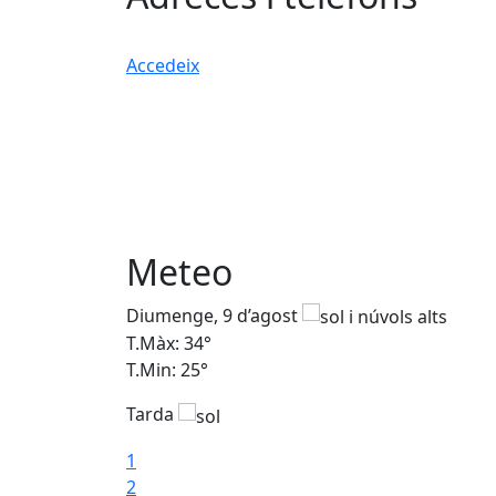
Accedeix
Meteo
Diumenge, 9 d’agost
T.Màx: 34°
T.Min: 25°
Tarda
1
2