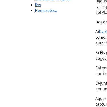
Dijous
Rss
La nit
Hemeroteca
del Pl
Des de
A)
L'ar
comuni
autori
B) Els
degut
Cal en
que tr
L'Ajun
per un
Aquest
captur