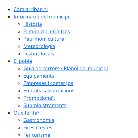
Com arribar-hi
Informació del municipi
Història
El municipi en xifres
Patrimoni cultural
Meteorologia
Festius locals
El poble
Guia de carrers / Plànol del municipi
Equipaments
Empreses i comerços
Entitats i associacions
Promociona't
Subministraments
Què fer-hi?
Gastronomia
Fires i festes
Fer turisme