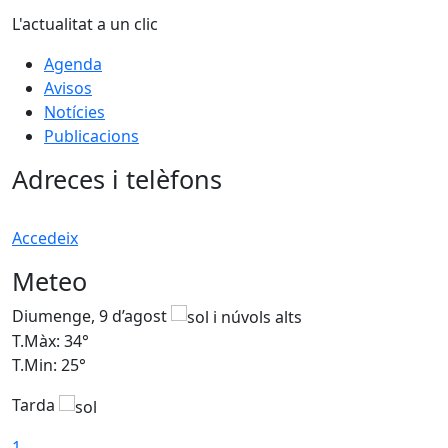
L'actualitat a un clic
Agenda
Avisos
Notícies
Publicacions
Adreces i telèfons
Accedeix
Meteo
Diumenge, 9 d’agost
D
T.Màx: 34°
T
T.Min: 25°
T
Tarda
T
1