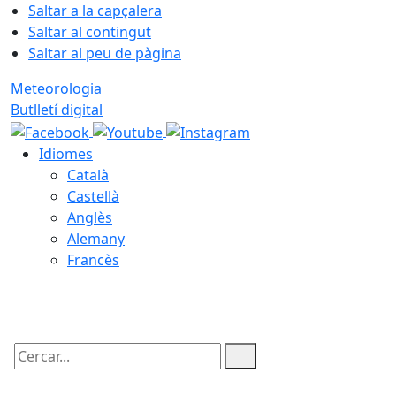
Saltar a la capçalera
Saltar al contingut
Saltar al peu de pàgina
Meteorologia
Butlletí digital
Idiomes
Català
Castellà
Anglès
Alemany
Francès
08.08.2026 | 17:33
Cercar: