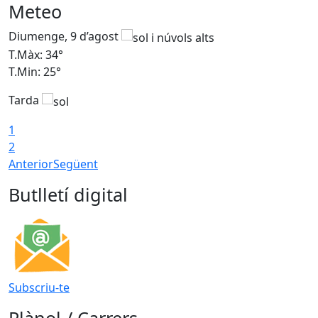
Meteo
Diumenge, 9 d’agost
D
T.Màx: 34°
T
T.Min: 25°
T
Tarda
T
1
2
Anterior
Següent
Butlletí digital
Subscriu-te
Plànol / Carrers