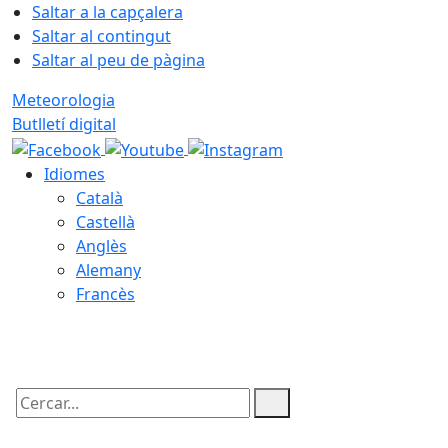
Saltar a la capçalera
Saltar al contingut
Saltar al peu de pàgina
Meteorologia
Butlletí digital
Idiomes
Català
Castellà
Anglès
Alemany
Francès
09.08.2026 | 12:47
Cercar: