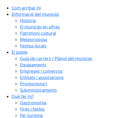
Com arribar-hi
Informació del municipi
Història
El municipi en xifres
Patrimoni cultural
Meteorologia
Festius locals
El poble
Guia de carrers / Plànol del municipi
Equipaments
Empreses i comerços
Entitats i associacions
Promociona't
Subministraments
Què fer-hi?
Gastronomia
Fires i festes
Fer turisme