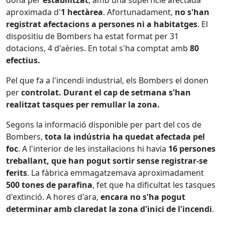
aproximada d'
1 hectàrea
. Afortunadament,
no s'han
registrat afectacions a persones ni a habitatges
. El
dispositiu de Bombers ha estat format per 31
dotacions, 4 d'aèries. En total s'ha comptat amb
80
efectius.
Pel que fa a l'incendi industrial, els Bombers el donen
per
controlat
. Durant el cap de setmana s'han
realitzat tasques per remullar la zona.
Segons la informació disponible per part del cos de
Bombers,
tota la indústria ha quedat afectada pel
foc
. A l'interior de les instal·lacions hi havia
16 persones
treballant, que han pogut sortir sense registrar-se
ferits
. La fàbrica emmagatzemava aproximadament
500 tones de parafina
, fet que ha dificultat les tasques
d'extinció. A hores d'ara,
encara no s'ha pogut
determinar amb claredat la zona d'inici de l'incendi
.