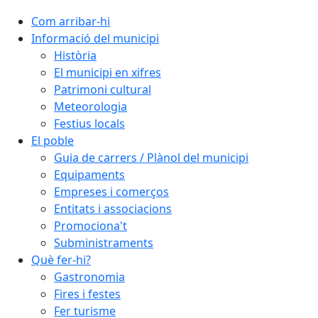
Com arribar-hi
Informació del municipi
Història
El municipi en xifres
Patrimoni cultural
Meteorologia
Festius locals
El poble
Guia de carrers / Plànol del municipi
Equipaments
Empreses i comerços
Entitats i associacions
Promociona't
Subministraments
Què fer-hi?
Gastronomia
Fires i festes
Fer turisme