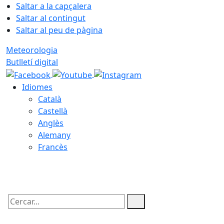
Saltar a la capçalera
Saltar al contingut
Saltar al peu de pàgina
Meteorologia
Butlletí digital
Idiomes
Català
Castellà
Anglès
Alemany
Francès
10.08.2026 | 20:51
Cercar: