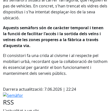
pas de vehicles. En concret, s'han trencat els vidres dels
dispositius i s'ha intentat desplaçar-los de la seva
ubicació.
Aquests semàfors són de caràcter temporal i tenen
la funció de facilitar l'accés i la sortida dels veïns i
veïnes de les zones properes a la fàbrica a través
d'aquesta via.
El consistori fa una crida al civisme i al respecte pel
mobiliari urbà, recordant que la col·laboració de tothom
és essencial per garantir el bon funcionament i
manteniment dels serveis públics.
Facebook
Darrera actualització: 7.06.2026 | 22:24
Semàfor
RSS
L'actualitat a un clic