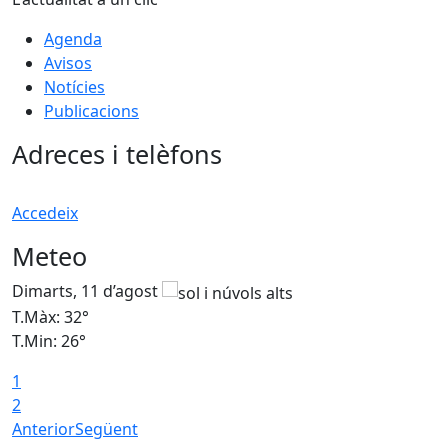
Agenda
Avisos
Notícies
Publicacions
Adreces i telèfons
Accedeix
Meteo
Dimarts, 11 d’agost
D
T.Màx: 32°
T
T.Min: 26°
T
1
T
2
Anterior
Següent