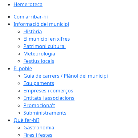
Hemeroteca
Com arribar-hi
Informació del municipi
Història
El municipi en xifres
Patrimoni cultural
Meteorologia
Festius locals
El poble
Guia de carrers / Plànol del municipi
Equipaments
Empreses i comerços
Entitats i associacions
Promociona't
Subministraments
Què fer-hi?
Gastronomia
Fires i festes