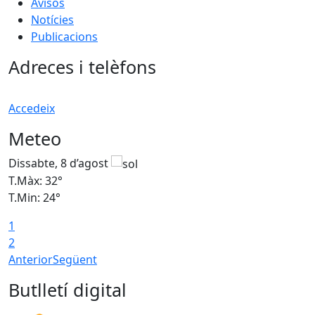
Avisos
Notícies
Publicacions
Adreces i telèfons
Accedeix
Meteo
Dissabte, 8 d’agost
D
T.Màx: 32°
T
T.Min: 24°
T
1
2
Anterior
Següent
Butlletí digital