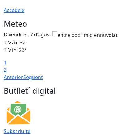
Accedeix
Meteo
Divendres, 7 d’agost
D
T.Màx: 32°
T
T.Min: 23°
T
1
2
Anterior
Següent
Butlletí digital
Subscriu-te