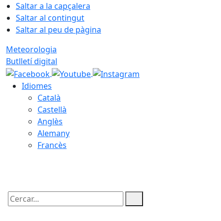
Saltar a la capçalera
Saltar al contingut
Saltar al peu de pàgina
Meteorologia
Butlletí digital
Idiomes
Català
Castellà
Anglès
Alemany
Francès
06.08.2026 | 18:07
Cercar: