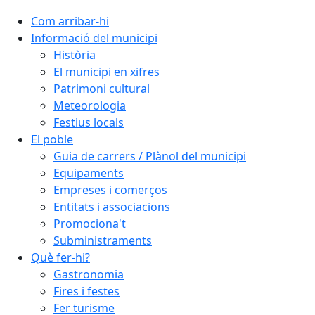
Com arribar-hi
Informació del municipi
Història
El municipi en xifres
Patrimoni cultural
Meteorologia
Festius locals
El poble
Guia de carrers / Plànol del municipi
Equipaments
Empreses i comerços
Entitats i associacions
Promociona't
Subministraments
Què fer-hi?
Gastronomia
Fires i festes
Fer turisme