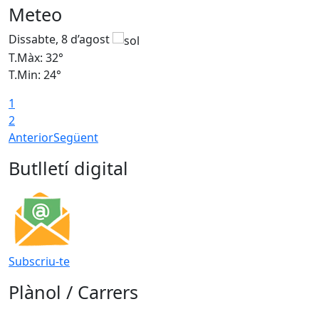
Meteo
Dissabte, 8 d’agost
D
T.Màx: 32°
T
T.Min: 24°
T
1
2
Anterior
Següent
Butlletí digital
Subscriu-te
Plànol / Carrers