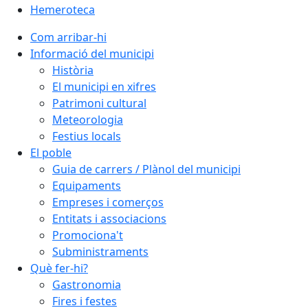
Hemeroteca
Com arribar-hi
Informació del municipi
Història
El municipi en xifres
Patrimoni cultural
Meteorologia
Festius locals
El poble
Guia de carrers / Plànol del municipi
Equipaments
Empreses i comerços
Entitats i associacions
Promociona't
Subministraments
Què fer-hi?
Gastronomia
Fires i festes