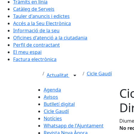
Tràmits en línia
Catàleg de Serveis
Tauler d'anuncis i edictes
Accés a la Seu Electrònica
Informació de la seu
Oficines d'atenció a la ciutadania
Perfil de contractant
El meu espai
Factura electrònica
Cicle Gaudí
Actualitat
Ci
Agenda
Avisos
Di
Butlletí digital
Cicle Gaudí
Notícies
Diumen
Whatsapp de l'Ajuntament
No re
Revista Nova Àgora