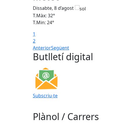
Dissabte, 8 d’agost
T.Màx: 32°
T.Min: 24°
1
2
Anterior
Següent
Butlletí digital
Subscriu-te
Plànol / Carrers