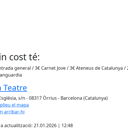
n cost té:
ntrada general / 3€ Carnet Jove / 3€ Ateneus de Catalunya / 
Vanguardia
a Teatre
Església, s/n - 08317 Òrrius - Barcelona (Catalunya)
plieu el mapa
 arribar-hi
Leaflet
| ©
OpenStreetMap
con
ebook
a actualització: 21.01.2026 | 12:48