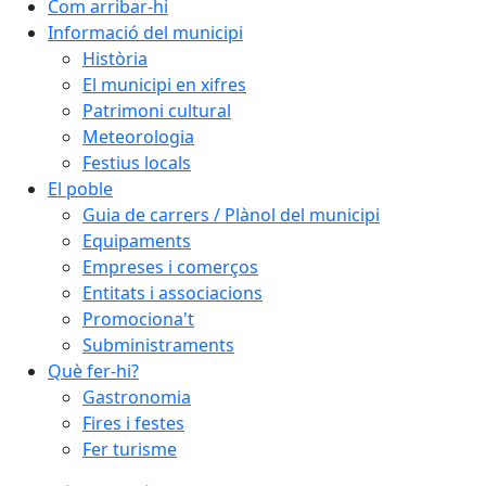
Com arribar-hi
Informació del municipi
Història
El municipi en xifres
Patrimoni cultural
Meteorologia
Festius locals
El poble
Guia de carrers / Plànol del municipi
Equipaments
Empreses i comerços
Entitats i associacions
Promociona't
Subministraments
Què fer-hi?
Gastronomia
Fires i festes
Fer turisme