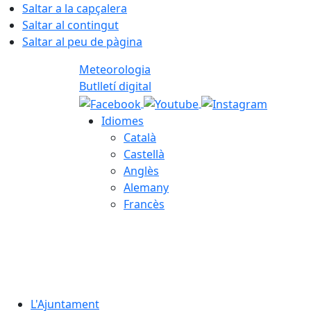
Saltar a la capçalera
Saltar al contingut
Saltar al peu de pàgina
Meteorologia
Butlletí digital
Idiomes
Català
Castellà
Anglès
Alemany
Francès
07.08.2026 | 17:08
L'Ajuntament