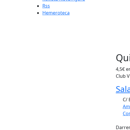
Rss
Hemeroteca
Qui
4,5€ e
Club 
Sal
C/ 
Am
Com
Fac
+
Darrer