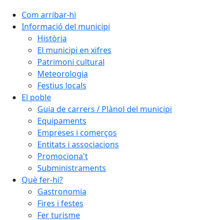
Com arribar-hi
Informació del municipi
Història
El municipi en xifres
Patrimoni cultural
Meteorologia
Festius locals
El poble
Guia de carrers / Plànol del municipi
Equipaments
Empreses i comerços
Entitats i associacions
Promociona't
Subministraments
Què fer-hi?
Gastronomia
Fires i festes
Fer turisme