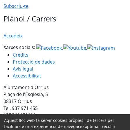
Subscriu-te
Plànol / Carrers
Accedeix
Xarxes socials:
Crèdits
Protecció de dades
Avís legal
Accessibilitat
Ajuntament d'Òrrius
Plaça de l'Església, 5
08317 Òrrius
Tel. 937 971 455
NIF P0815200A
Aquest lloc web fa servir cookies pròpies i de tercers per
facilitar-te una experiència de navegació òptima i recollir
Amb la col·laboració de: