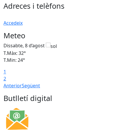
Adreces i telèfons
Accedeix
Meteo
Dissabte, 8 d’agost
D
T.Màx: 32°
T
T.Min: 24°
T
1
2
Anterior
Següent
Butlletí digital