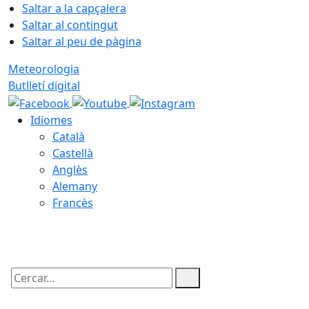
Saltar a la capçalera
Saltar al contingut
Saltar al peu de pàgina
Meteorologia
Butlletí digital
Idiomes
Català
Castellà
Anglès
Alemany
Francès
07.08.2026 | 21:44
Cercar: