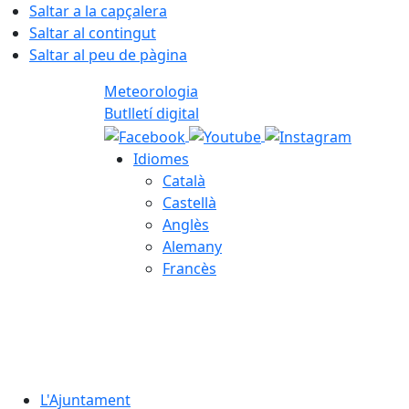
Saltar a la capçalera
Saltar al contingut
Saltar al peu de pàgina
Meteorologia
Butlletí digital
Idiomes
Català
Castellà
Anglès
Alemany
Francès
06.08.2026 | 23:53
L'Ajuntament