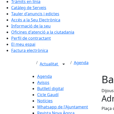
Tràmits en línia
Catàleg de Serveis
Tauler d'anuncis i edictes
Accés a la Seu Electrònica
Informació de la seu
Oficines d'atenció a la ciutadania
Perfil de contractant
El meu espai
Factura electrònica
Agenda
Actualitat
Ba
Agenda
Avisos
Butlletí digital
Dijous
Cicle Gaudí
Adr
Notícies
Whatsapp de l'Ajuntament
Plaça 
Revista Nova Àgora