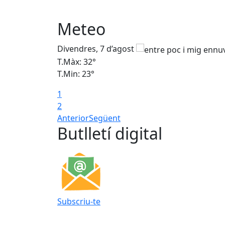
Meteo
Divendres, 7 d’agost
T.Màx: 32°
T.Min: 23°
1
2
Anterior
Següent
Butlletí digital
Subscriu-te