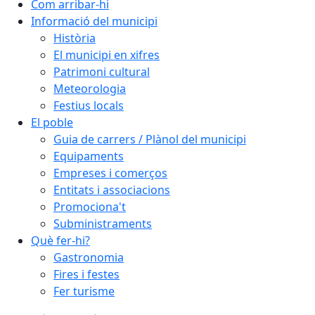
Com arribar-hi
Informació del municipi
Història
El municipi en xifres
Patrimoni cultural
Meteorologia
Festius locals
El poble
Guia de carrers / Plànol del municipi
Equipaments
Empreses i comerços
Entitats i associacions
Promociona't
Subministraments
Què fer-hi?
Gastronomia
Fires i festes
Fer turisme