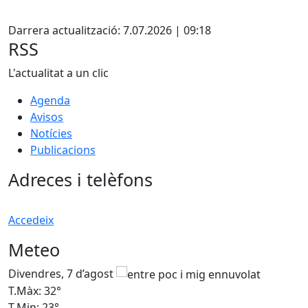
Facebook
Darrera actualització: 7.07.2026 | 09:18
RSS
L'actualitat a un clic
Agenda
Avisos
Notícies
Publicacions
Adreces i telèfons
Accedeix
Meteo
Divendres, 7 d’agost
D
T.Màx: 32°
T
T.Min: 23°
T