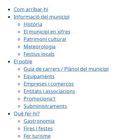
Com arribar-hi
Informació del municipi
Història
El municipi en xifres
Patrimoni cultural
Meteorologia
Festius locals
El poble
Guia de carrers / Plànol del municipi
Equipaments
Empreses i comerços
Entitats i associacions
Promociona't
Subministraments
Què fer-hi?
Gastronomia
Fires i festes
Fer turisme