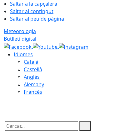
Saltar a la capçalera
Saltar al contingut
Saltar al peu de pàgina
Meteorologia
Butlletí digital
Idiomes
Català
Castellà
Anglès
Alemany
Francès
07.08.2026 | 12:33
Cercar: