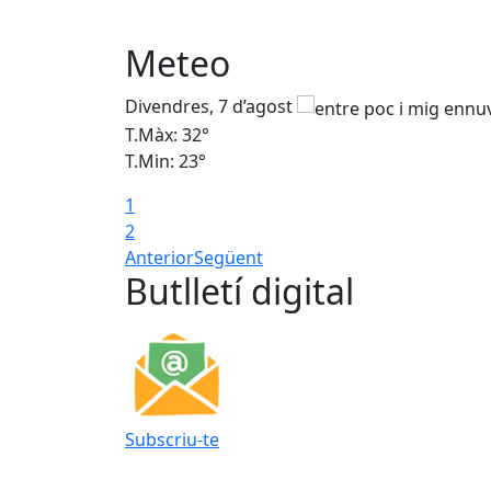
Meteo
Divendres, 7 d’agost
T.Màx: 32°
T.Min: 23°
1
2
Anterior
Següent
Butlletí digital
Subscriu-te