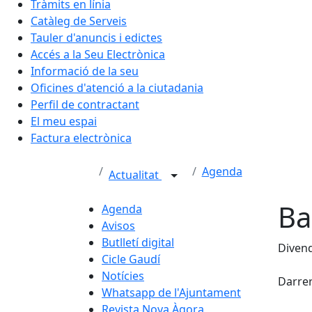
Tràmits en línia
Catàleg de Serveis
Tauler d'anuncis i edictes
Accés a la Seu Electrònica
Informació de la seu
Oficines d'atenció a la ciutadania
Perfil de contractant
El meu espai
Factura electrònica
Agenda
Actualitat
Ba
Agenda
Avisos
Butlletí digital
Divend
Cicle Gaudí
Fac
Notícies
Darrer
Whatsapp de l'Ajuntament
Revista Nova Àgora