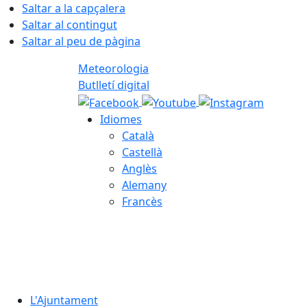
Saltar a la capçalera
Saltar al contingut
Saltar al peu de pàgina
Meteorologia
Butlletí digital
Idiomes
Català
Castellà
Anglès
Alemany
Francès
06.08.2026 | 23:06
L'Ajuntament