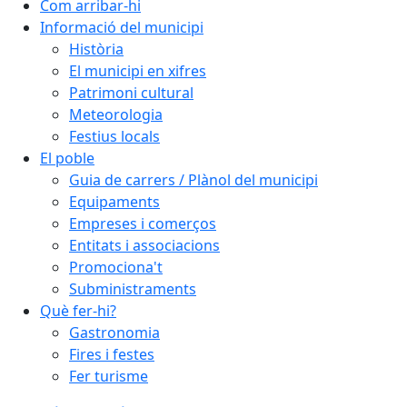
Com arribar-hi
Informació del municipi
Història
El municipi en xifres
Patrimoni cultural
Meteorologia
Festius locals
El poble
Guia de carrers / Plànol del municipi
Equipaments
Empreses i comerços
Entitats i associacions
Promociona't
Subministraments
Què fer-hi?
Gastronomia
Fires i festes
Fer turisme