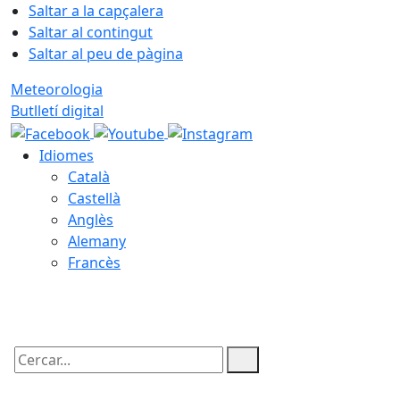
Saltar a la capçalera
Saltar al contingut
Saltar al peu de pàgina
Meteorologia
Butlletí digital
Idiomes
Català
Castellà
Anglès
Alemany
Francès
08.08.2026 | 13:54
Cercar: