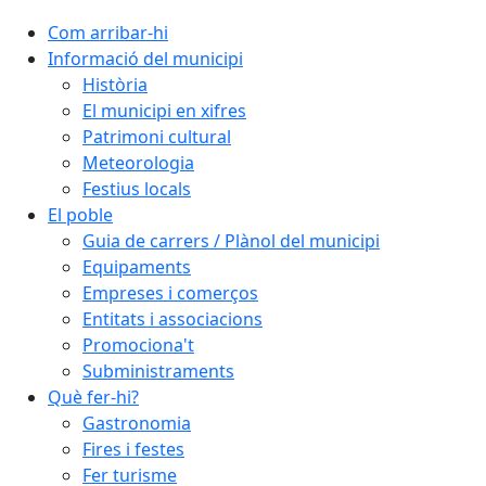
Com arribar-hi
Informació del municipi
Història
El municipi en xifres
Patrimoni cultural
Meteorologia
Festius locals
El poble
Guia de carrers / Plànol del municipi
Equipaments
Empreses i comerços
Entitats i associacions
Promociona't
Subministraments
Què fer-hi?
Gastronomia
Fires i festes
Fer turisme