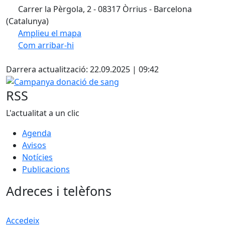
Carrer la Pèrgola, 2 - 08317 Òrrius - Barcelona
(Catalunya)
Amplieu el mapa
Com arribar-hi
Leaflet
| ©
OpenStreetMap
contributors
Facebook
+
Darrera actualització: 22.09.2025 | 09:42
−
Campanya donació de sang
RSS
L'actualitat a un clic
Agenda
Avisos
Notícies
Publicacions
Adreces i telèfons
Accedeix