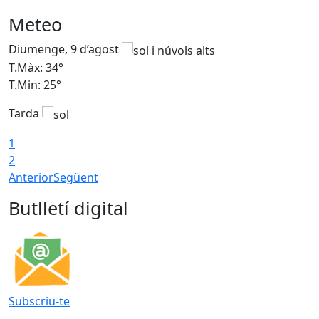
Meteo
Diumenge, 9 d’agost
D
T.Màx: 34°
T
T.Min: 25°
T
Tarda
T
1
2
Anterior
Següent
Butlletí digital
Subscriu-te