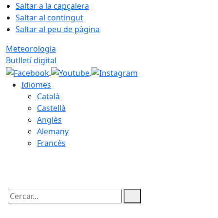
Saltar a la capçalera
Saltar al contingut
Saltar al peu de pàgina
Meteorologia
Butlletí digital
Idiomes
Català
Castellà
Anglès
Alemany
Francès
07.08.2026 | 20:49
Cercar: