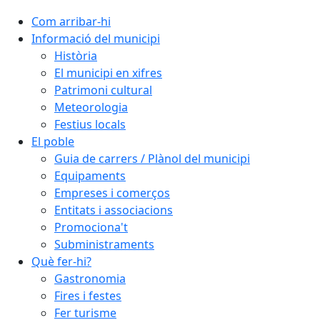
Com arribar-hi
Informació del municipi
Història
El municipi en xifres
Patrimoni cultural
Meteorologia
Festius locals
El poble
Guia de carrers / Plànol del municipi
Equipaments
Empreses i comerços
Entitats i associacions
Promociona't
Subministraments
Què fer-hi?
Gastronomia
Fires i festes
Fer turisme