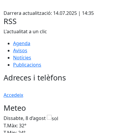
Facebook
Darrera actualització: 14.07.2025 | 14:35
RSS
L'actualitat a un clic
Agenda
Avisos
Notícies
Publicacions
Adreces i telèfons
Accedeix
Meteo
Dissabte, 8 d’agost
D
T.Màx: 32°
T
T.Min: 24°
T