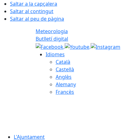
Saltar a la capçalera
Saltar al contingut
Saltar al peu de pàgina
Meteorologia
Butlletí digital
Idiomes
Català
Castellà
Anglès
Alemany
Francès
06.08.2026 | 00:53
L'Ajuntament