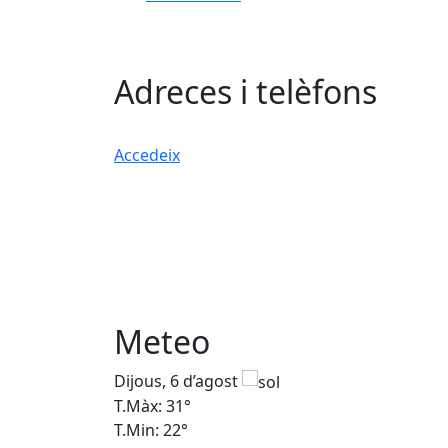
Adreces i telèfons
Accedeix
Meteo
Dijous, 6 d’agost
T.Màx: 31°
T.Min: 22°