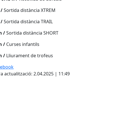
/
Sortida distància XTREM
 /
Sortida distància TRAIL ​
h /
Sortida distància SHORT ​
h /
Curses infantils
h
/
Lliurament de trofeus
cebook
a actualització: 2.04.2025 | 11:49