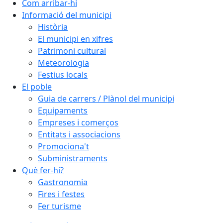
Com arribar-hi
Informació del municipi
Història
El municipi en xifres
Patrimoni cultural
Meteorologia
Festius locals
El poble
Guia de carrers / Plànol del municipi
Equipaments
Empreses i comerços
Entitats i associacions
Promociona't
Subministraments
Què fer-hi?
Gastronomia
Fires i festes
Fer turisme