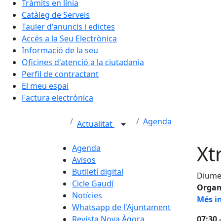
Tràmits en línia
Catàleg de Serveis
Tauler d'anuncis i edictes
Accés a la Seu Electrònica
Informació de la seu
Oficines d'atenció a la ciutadania
Perfil de contractant
El meu espai
Factura electrònica
Agenda
Actualitat
Xt
Agenda
Avisos
Butlletí digital
Diumen
Cicle Gaudí
Organ
Notícies
Més in
Whatsapp de l'Ajuntament
Revista Nova Àgora
07:30 -