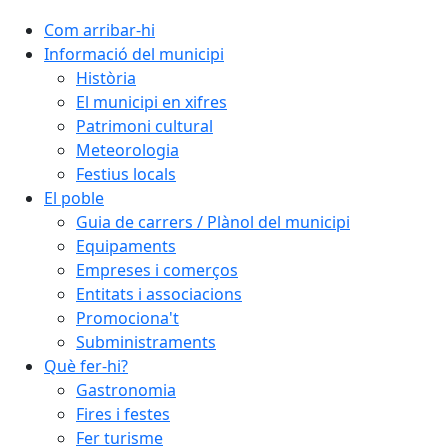
Com arribar-hi
Informació del municipi
Història
El municipi en xifres
Patrimoni cultural
Meteorologia
Festius locals
El poble
Guia de carrers / Plànol del municipi
Equipaments
Empreses i comerços
Entitats i associacions
Promociona't
Subministraments
Què fer-hi?
Gastronomia
Fires i festes
Fer turisme