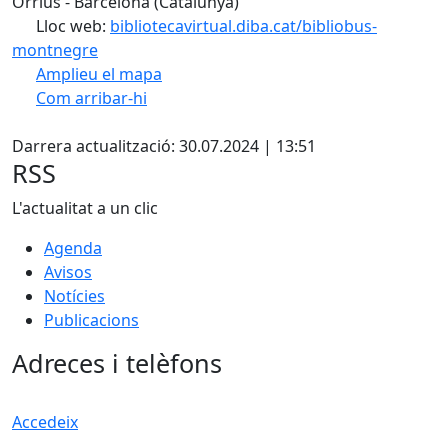
Òrrius - Barcelona (Catalunya)
Lloc web:
bibliotecavirtual.diba.cat/bibliobus-
montnegre
Amplieu el mapa
Com arribar-hi
Leaflet
| ©
OpenStreetMap
contributors
Facebook
+
Darrera actualització: 30.07.2024 | 13:51
−
RSS
L'actualitat a un clic
Agenda
Avisos
Notícies
Publicacions
Adreces i telèfons
Accedeix