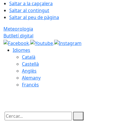
Saltar a la capçalera
Saltar al contingut
Saltar al peu de pàgina
Meteorologia
Butlletí digital
Idiomes
Català
Castellà
Anglès
Alemany
Francès
08.08.2026 | 15:00
Cercar: