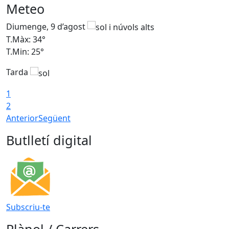
Meteo
Diumenge, 9 d’agost
D
T.Màx: 34°
T
T.Min: 25°
T
Tarda
T
1
2
Anterior
Següent
Butlletí digital
Subscriu-te