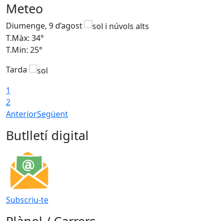
Meteo
Diumenge, 9 d’agost
D
T.Màx: 34°
T
T.Min: 25°
T
Tarda
T
1
2
Anterior
Següent
Butlletí digital
Subscriu-te