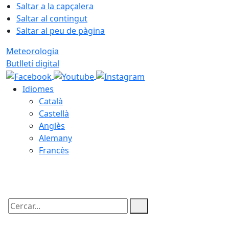
Saltar a la capçalera
Saltar al contingut
Saltar al peu de pàgina
Meteorologia
Butlletí digital
Idiomes
Català
Castellà
Anglès
Alemany
Francès
09.08.2026 | 06:04
Cercar: