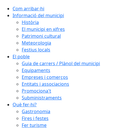
Com arribar-hi
Informació del municipi
Història
El municipi en xifres
Patrimoni cultural
Meteorologia
Festius locals
El poble
Guia de carrers / Plànol del municipi
Equipaments
Empreses i comerços
Entitats i associacions
Promociona't
Subministraments
Què fer-hi?
Gastronomia
Fires i festes
Fer turisme