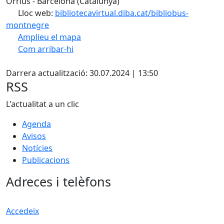
Òrrius - Barcelona (Catalunya)
Lloc web:
bibliotecavirtual.diba.cat/bibliobus-
montnegre
Amplieu el mapa
Com arribar-hi
Leaflet
| ©
OpenStreetMap
contributors
Facebook
+
Darrera actualització: 30.07.2024 | 13:50
−
RSS
L'actualitat a un clic
Agenda
Avisos
Notícies
Publicacions
Adreces i telèfons
Accedeix